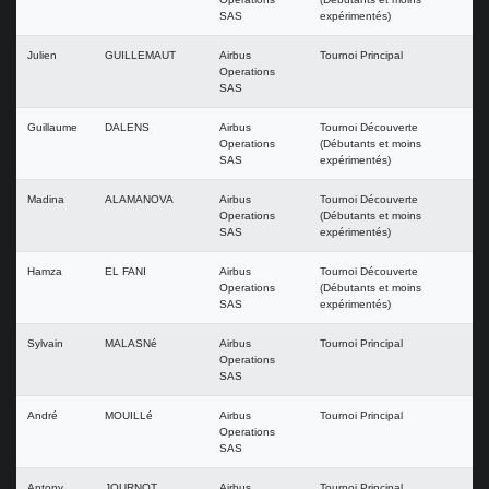
SAS
expérimentés)
Julien
GUILLEMAUT
Airbus
Tournoi Principal
Operations
SAS
Guillaume
DALENS
Airbus
Tournoi Découverte
Operations
(Débutants et moins
SAS
expérimentés)
Madina
ALAMANOVA
Airbus
Tournoi Découverte
Operations
(Débutants et moins
SAS
expérimentés)
Hamza
EL FANI
Airbus
Tournoi Découverte
Operations
(Débutants et moins
SAS
expérimentés)
Sylvain
MALASNé
Airbus
Tournoi Principal
Operations
SAS
André
MOUILLé
Airbus
Tournoi Principal
Operations
SAS
Antony
JOURNOT
Airbus
Tournoi Principal