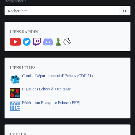
Rechercher :
>>
LIENS RAPIDES
LIENS UTILES
Comite Départemental d’Echecs (CDE 31)
Ligue des Echecs d’Occitanie
Fédération Française Echecs (FFE)
LE CLUB