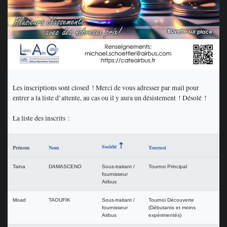
Les inscriptions sont closed ! Merci de vous adresser par mail pour
entrer a la liste d’attente, au cas ou il y aura un désistement ! Désolé !
La liste des inscrits :
Société
Prénom
Nom
Tournoi
Taina
DAMASCENO
Sous-traitant /
Tournoi Principal
fournisseur
Airbus
Moad
TAOUFIK
Sous-traitant /
Tournoi Découverte
fournisseur
(Débutants et moins
Airbus
expérimentés)