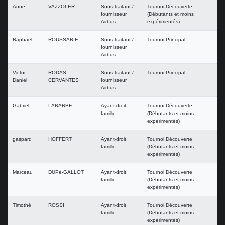
Anne
VAZZOLER
Sous-traitant /
Tournoi Découverte
fournisseur
(Débutants et moins
Airbus
expérimentés)
Raphaël
ROUSSARIE
Sous-traitant /
Tournoi Principal
fournisseur
Airbus
Victor
RODAS
Sous-traitant /
Tournoi Principal
Daniel
CERVANTES
fournisseur
Airbus
Gabriel
LABARBE
Ayant-droit,
Tournoi Découverte
famille
(Débutants et moins
expérimentés)
gaspard
HOFFERT
Ayant-droit,
Tournoi Découverte
famille
(Débutants et moins
expérimentés)
Marceau
DUPé-GALLOT
Ayant-droit,
Tournoi Découverte
famille
(Débutants et moins
expérimentés)
Timothé
ROSSI
Ayant-droit,
Tournoi Découverte
famille
(Débutants et moins
expérimentés)