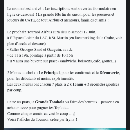
Le moment est arrivé : Les inscriptions sont ouvertes (formulaire en
ligne ci-dessous) ! La grande fête fin de saison, pour les joueuses et
joueurs du CATE, de tout Airbus et alentours, familles et amis !
Le prochain Tournoi Airbus aura lieu le samedi 17 Juin,
à l’Espace Loisir du LAC, à St. Martin (en face parking de la Crabe, voir
plan d’accès ci-dessous)
• Salles Georges Sand et Gauguin, au rdc
• de 11 à 19h, pointage à partir de 10:15h
• Il y aura une buvette sur place (sandwichs, boissons, café, gouter...)
2 Menus au choix : Le
Principal
, pour les confirmés et le
Découverte
,
pour les débutants et moins expérimentés.
Les deux menus ont chacun 7 plats, a
2 x 15min + 3 secondes
ajoutées
par coup.
Entre les plats, la
Grande Tombola
va faire des heureux... pensez à en
acheter assez pour gagner les Toplots...
Comme chaque année, ca vaut le coup ... ;)
Voici l’affiche du Tournoi, créee par Iryna !