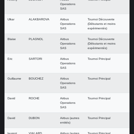
Operations
SAS
Ulkar
ALAKBAROVA
Airbus
Tournoi Découverte
Operations
(Débutants et moins
SAS
expérimentés)
Blaise
PLAGNOL
Airbus
Tournoi Découverte
Operations
(Débutants et moins
SAS
expérimentés)
Eric
SARTORI
Airbus
Tournoi Principal
Operations
SAS
Guillaume
BOUCHEZ
Airbus
Tournoi Principal
Operations
SAS
David
ROCHE
Airbus
Tournoi Principal
Operations
SAS
David
DUBON
Airbus (autres
Tournoi Principal
entités)
laurent
VIALARD
Airbus (autres
Tournoi Principal