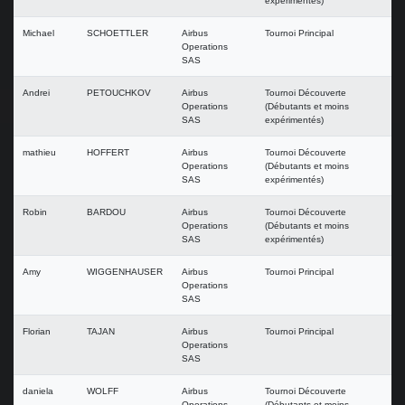
expérimentés)
Michael
SCHOETTLER
Airbus
Tournoi Principal
Operations
SAS
Andrei
PETOUCHKOV
Airbus
Tournoi Découverte
Operations
(Débutants et moins
SAS
expérimentés)
mathieu
HOFFERT
Airbus
Tournoi Découverte
Operations
(Débutants et moins
SAS
expérimentés)
Robin
BARDOU
Airbus
Tournoi Découverte
Operations
(Débutants et moins
SAS
expérimentés)
Amy
WIGGENHAUSER
Airbus
Tournoi Principal
Operations
SAS
Florian
TAJAN
Airbus
Tournoi Principal
Operations
SAS
daniela
WOLFF
Airbus
Tournoi Découverte
Operations
(Débutants et moins