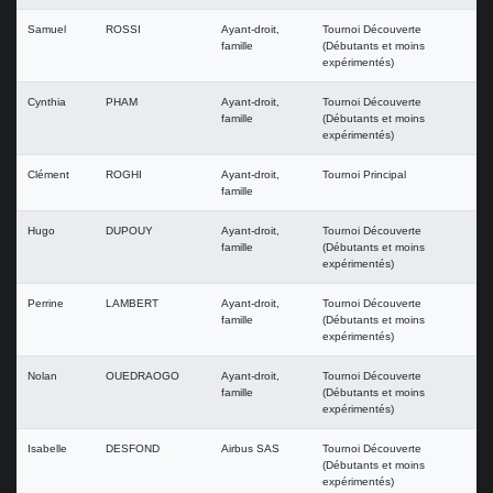
Samuel
ROSSI
Ayant-droit,
Tournoi Découverte
famille
(Débutants et moins
expérimentés)
Cynthia
PHAM
Ayant-droit,
Tournoi Découverte
famille
(Débutants et moins
expérimentés)
Clément
ROGHI
Ayant-droit,
Tournoi Principal
famille
Hugo
DUPOUY
Ayant-droit,
Tournoi Découverte
famille
(Débutants et moins
expérimentés)
Perrine
LAMBERT
Ayant-droit,
Tournoi Découverte
famille
(Débutants et moins
expérimentés)
Nolan
OUEDRAOGO
Ayant-droit,
Tournoi Découverte
famille
(Débutants et moins
expérimentés)
Isabelle
DESFOND
Airbus SAS
Tournoi Découverte
(Débutants et moins
expérimentés)