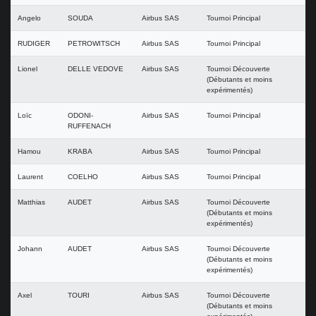
Angelo
SOUDA
Airbus SAS
Tournoi Principal
RUDIGER
PETROWITSCH
Airbus SAS
Tournoi Principal
Lionel
DELLE VEDOVE
Airbus SAS
Tournoi Découverte
(Débutants et moins
expérimentés)
Loïc
ODONI-
Airbus SAS
Tournoi Principal
RUFFENACH
Hamou
KRABA
Airbus SAS
Tournoi Principal
Laurent
COELHO
Airbus SAS
Tournoi Principal
Matthias
AUDET
Airbus SAS
Tournoi Découverte
(Débutants et moins
expérimentés)
Johann
AUDET
Airbus SAS
Tournoi Découverte
(Débutants et moins
expérimentés)
Axel
TOURI
Airbus SAS
Tournoi Découverte
(Débutants et moins