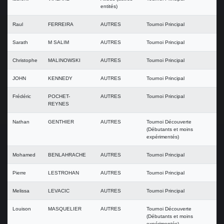
entités)
Raul
FERREIRA
AUTRES
Tournoi Principal
Sarath
M SALIM
AUTRES
Tournoi Principal
Christophe
MALINOWSKI
AUTRES
Tournoi Principal
JOHN
KENNEDY
AUTRES
Tournoi Principal
Frédéric
POCHET-
AUTRES
Tournoi Principal
REYNES
Nathan
GENTHIER
AUTRES
Tournoi Découverte
(Débutants et moins
expérimentés)
Mohamed
BENLAHRACHE
AUTRES
Tournoi Principal
Pierre
LESTROHAN
AUTRES
Tournoi Principal
Melissa
LEVACIC
AUTRES
Tournoi Principal
Louison
MASQUELIER
AUTRES
Tournoi Découverte
(Débutants et moins
expérimentés)