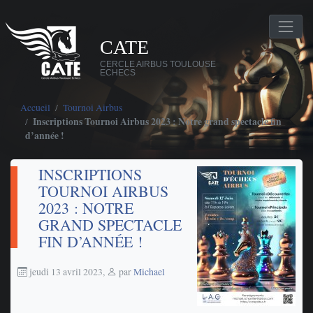
CATE
CERCLE AIRBUS TOULOUSE
ECHECS
Accueil
Tournoi Airbus
Inscriptions Tournoi Airbus 2023 : Notre grand spectacle fin
d’année !
INSCRIPTIONS
TOURNOI AIRBUS
2023 : NOTRE
GRAND SPECTACLE
FIN D’ANNÉE !
jeudi 13 avril 2023
,
par
Michael