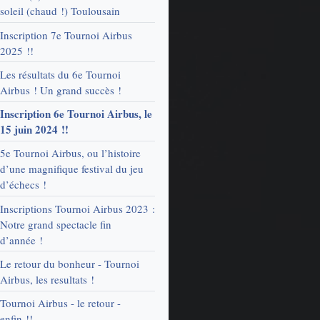
soleil (chaud !) Toulousain
Inscription 7e Tournoi Airbus
2025 !!
Les résultats du 6e Tournoi
Airbus ! Un grand succès !
Inscription 6e Tournoi Airbus, le
15 juin 2024 !!
5e Tournoi Airbus, ou l’histoire
d’une magnifique festival du jeu
d’échecs !
Inscriptions Tournoi Airbus 2023 :
Notre grand spectacle fin
d’année !
Le retour du bonheur - Tournoi
Airbus, les resultats !
Tournoi Airbus - le retour -
enfin !!