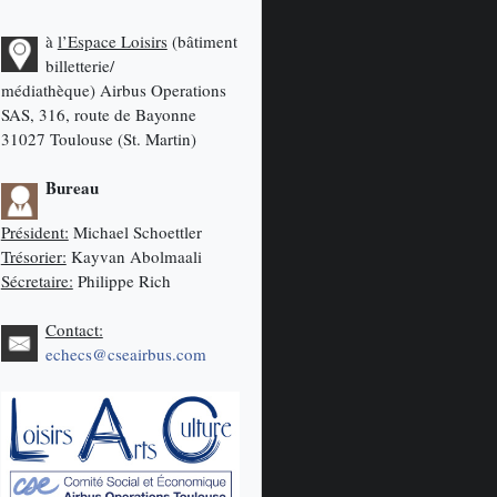
à
l’Espace Loisirs
(bâtiment
billetterie/
médiathèque)
Airbus Operations
SAS, 316, route de Bayonne
31027 Toulouse (St. Martin)
Bureau
Président:
Michael Schoettler
Trésorier:
Kayvan Abolmaali
Sécretaire:
Philippe Rich
Contact:
echecs@cseairbus.com