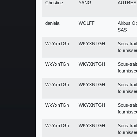
Christine
YANG
AUTRES
daniela
WOLFF
Airbus Op
SAS
WkYxnTGh
WKYXNTGH
Sous-trait
fournisse
WkYxnTGh
WKYXNTGH
Sous-trait
fournisse
WkYxnTGh
WKYXNTGH
Sous-trait
fournisse
WkYxnTGh
WKYXNTGH
Sous-trait
fournisse
WkYxnTGh
WKYXNTGH
Sous-trait
fournisse