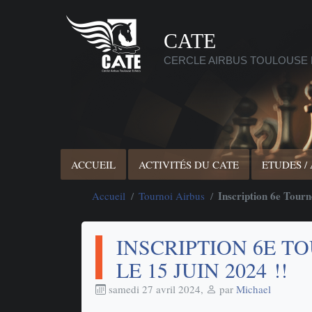
CATE
CERCLE AIRBUS TOULOUSE
ACCUEIL
ACTIVITÉS DU CATE
ETUDES /
Inscription 6e Tourno
Accueil
Tournoi Airbus
INSCRIPTION 6E T
LE 15 JUIN 2024 !!
samedi 27 avril 2024
,
par
Michael