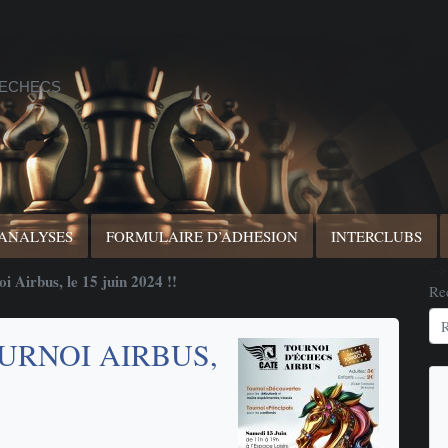
 ECHECS
 ANALYSES
FORMULAIRE D’ADHESION
INTERCLUBS
-->
i Airbus, le 15 juin 2024 !!
Re
OURNOI AIRBUS,