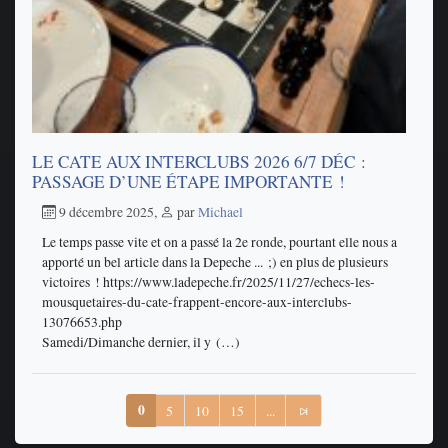
LE CATE AUX INTERCLUBS 2026 6/7 DÉC :
PASSAGE D’UNE ÉTAPE IMPORTANTE !
9 décembre 2025
,
par
Michael
Le temps passe vite et on a passé la 2e ronde, pourtant elle nous a
apporté un bel article dans la Depeche ... ;) en plus de plusieurs
victoires ! https://www.ladepeche.fr/2025/11/27/echecs-les-
mousquetaires-du-cate-frappent-encore-aux-interclubs-
13076653.php
Samedi/Dimanche dernier, il y (…)
0
5
10
15
...