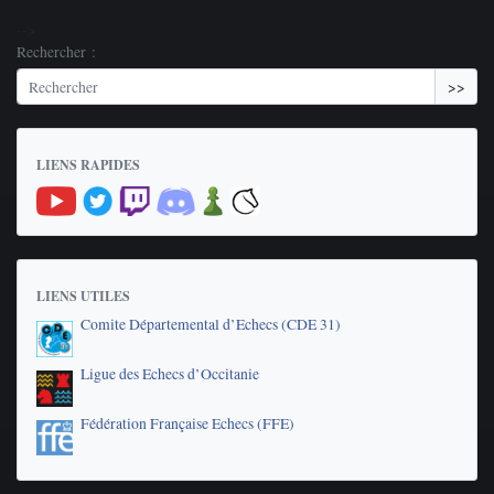
-->
Rechercher :
>>
LIENS RAPIDES
LIENS UTILES
Comite Départemental d’Echecs (CDE 31)
Ligue des Echecs d’Occitanie
Fédération Française Echecs (FFE)