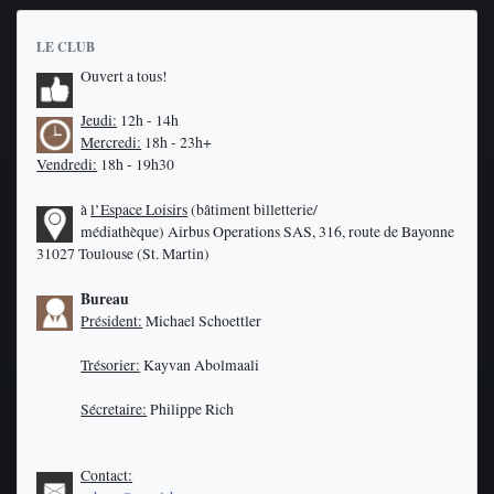
LE CLUB
Ouvert a tous!
Jeudi:
12h - 14h
Mercredi:
18h - 23h+
Vendredi:
18h - 19h30
à
l’Espace Loisirs
(bâtiment billetterie/
médiathèque)
Airbus Operations SAS, 316, route de Bayonne
31027 Toulouse (St. Martin)
Bureau
Président:
Michael Schoettler
Trésorier:
Kayvan Abolmaali
Sécretaire:
Philippe Rich
Contact: