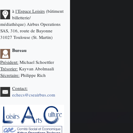
à
l’Espace Loisirs
(bâtiment
billetterie/
médiathèque)
Airbus Operations
SAS, 316, route de Bayonne
31027 Toulouse (St. Martin)
Bureau
Président:
Michael Schoettler
Trésorier:
Kayvan Abolmaali
Sécretaire:
Philippe Rich
Contact:
echecs@cseairbus.com