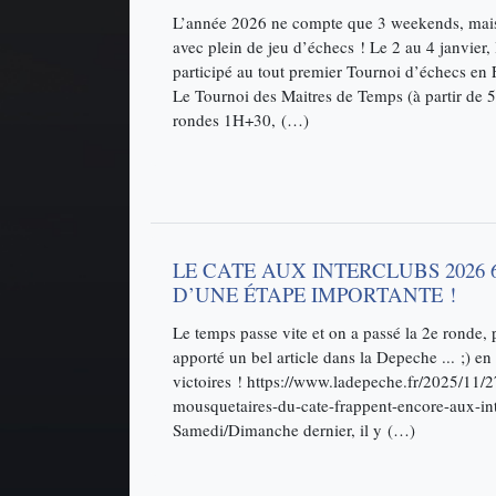
L’année 2026 ne compte que 3 weekends, mais i
avec plein de jeu d’échecs ! Le 2 au 4 janvier,
participé au tout premier Tournoi d’échecs en 
Le Tournoi des Maitres de Temps (à partir de 5
rondes 1H+30, (…)
LE CATE AUX INTERCLUBS 2026 6
D’UNE ÉTAPE IMPORTANTE !
Le temps passe vite et on a passé la 2e ronde, 
apporté un bel article dans la Depeche ... ;) en
victoires ! https://www.ladepeche.fr/2025/11/2
mousquetaires-du-cate-frappent-encore-aux-i
Samedi/Dimanche dernier, il y (…)