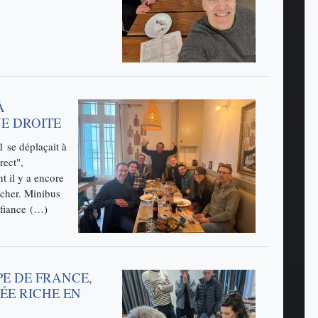
À
NE DROITE
 se déplaçait à
rect",
 il y a encore
ucher. Minibus
nfiance (…)
PE DE FRANCE,
ÉE RICHE EN