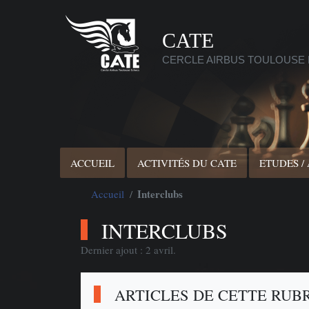
CATE
CERCLE AIRBUS TOULOUSE
ACCUEIL
ACTIVITÉS DU CATE
ETUDES /
Interclubs
Accueil
INTERCLUBS
Dernier ajout : 2 avril.
ARTICLES DE CETTE RUB