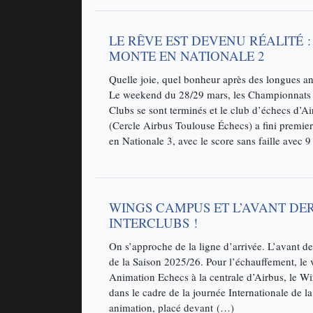
LE RÊVE EST DEVENU RÉALITÉ :
MONTE EN NATIONALE 2
Quelle joie, quel bonheur après des longues an
Le weekend du 28/29 mars, les Championnats 
Clubs se sont terminés et le club d’échecs d’A
(Cercle Airbus Toulouse Échecs) a fini premie
en Nationale 3, avec le score sans faille avec 
WINGS CAMPUS ET L’AVANT DE
INTERCLUBS !
On s’approche de la ligne d’arrivée. L’avant d
de la Saison 2025/26. Pour l’échauffement, le 
Animation Echecs à la centrale d’Airbus, le 
dans le cadre de la journée Internationale de 
animation, placé devant (…)