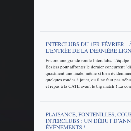
INTERCLUBS DU 1ER FÉVRIER - 
L’ENTRÉE DE LA DERNIÈRE LIG
Encore une grande ronde Interclubs. L’équipe 1
Béziers pour affronter le dernier concurrent "di
quasiment une finale, même si bien évidemment
quelques rondes à jouer, ou il ne faut pas tréb
et repas à la CATE avant le big match ! La co
PLAISANCE, FONTENILLES, COU
INTERCLUBS : UN DÉBUT D’ANN
ÉVÈNEMENTS !