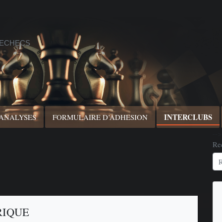
 ECHECS
INTERCLUBS
 ANALYSES
FORMULAIRE D’ADHESION
-->
Re
RIQUE