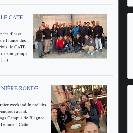
 LE CATE
nées d’essai !
de France des
irbus, le CATE
r de son groupe
9 (…)
RNIÈRE RONDE
ernier weekend Interclubs
vendredi avant,
Wings Campus de Blagnac,
la Femme ! Cette