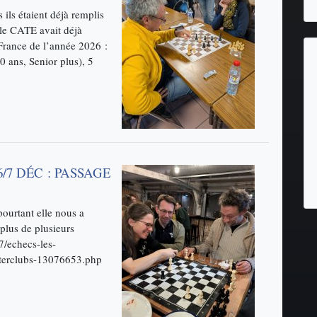
ls étaient déjà remplis
 le CATE avait déjà
France de l’année 2026 :
0 ans, Senior plus), 5
/7 DÉC : PASSAGE
pourtant elle nous a
 plus de plusieurs
7/echecs-les-
nterclubs-13076653.php