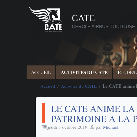
CATE
CERCLE AIRBUS TOULOUSE
ACTIVITÉS DU CATE
ACCUEIL
ETUDES 
Le CATE anime la
Accueil
Activités du CATE
LE CATE ANIME LA
PATRIMOINE A LA 
jeudi 3 octobre 2019
,
par
Michael