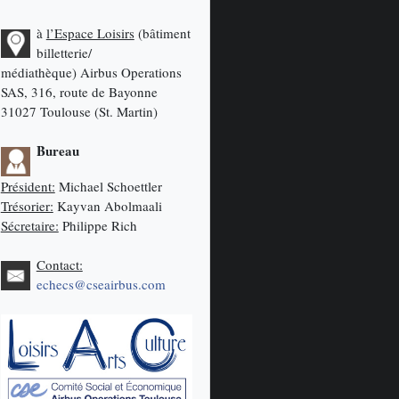
à
l’Espace Loisirs
(bâtiment
billetterie/
médiathèque)
Airbus Operations
SAS, 316, route de Bayonne
31027 Toulouse (St. Martin)
Bureau
Président:
Michael Schoettler
Trésorier:
Kayvan Abolmaali
Sécretaire:
Philippe Rich
Contact:
echecs@cseairbus.com