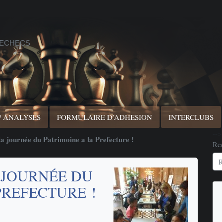
 ECHECS
/ ANALYSES
FORMULAIRE D’ADHESION
INTERCLUBS
-->
 journée du Patrimoine a la Prefecture !
Re
 JOURNÉE DU
PREFECTURE !