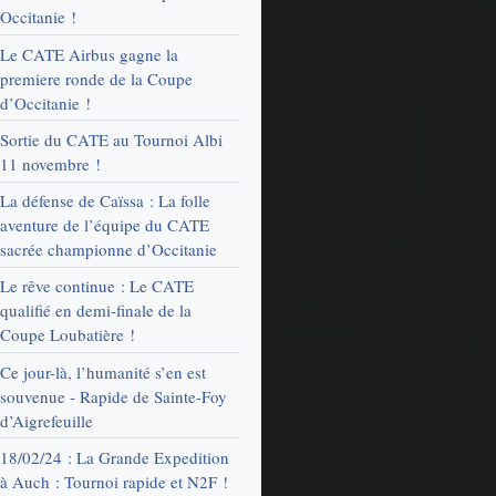
Occitanie !
Le CATE Airbus gagne la
premiere ronde de la Coupe
d’Occitanie !
Sortie du CATE au Tournoi Albi
11 novembre !
La défense de Caïssa : La folle
aventure de l’équipe du CATE
sacrée championne d’Occitanie
Le rêve continue : Le CATE
qualifié en demi-finale de la
Coupe Loubatière !
Ce jour-là, l’humanité s’en est
souvenue - Rapide de Sainte-Foy
d’Aigrefeuille
18/02/24 : La Grande Expedition
à Auch : Tournoi rapide et N2F !