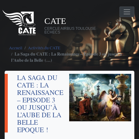
CATE
CERCLE AIRBUS TOULOUSE
ECHECS
Accueil
Activités du CATE
La Saga du CATE : La Renaissance – Episode 3 ou jusqu’à
l’Aube de la Belle (…)
LA SAGA DU
CATE : LA
RENAISSANCE
– EPISODE 3
OU JUSQU’À
L’AUBE DE LA
BELLE
EPOQUE !