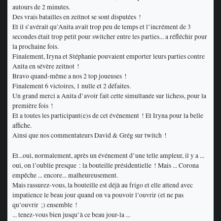
autours de 2 minutes.
Des vrais batailles en zeitnot se sont disputées !
Et il s’avérait qu’Anita avait trop peu de temps et l’incrément de 3
secondes était trop petit pour switcher entre les parties... a réfléchir pour
la prochaine fois.
Finalement, Iryna et Stéphanie pouvaient emporter leurs parties contre
Anita en sévère zeitnot !
Bravo quand-même a nos 2 top joueuses !
Finalement 6 victoires, 1 nulle et 2 défaites.
Un grand merci a Anita d’avoir fait cette simultanée sur lichess, pour la
première fois !
Et a toutes les participant(e)s de cet événement ! Et Iryna pour la belle
affiche.
Ainsi que nos commentateurs David & Grég sur twitch !
Et...oui, normalement, après un événement d’une telle ampleur, il y a ...
oui, on l’oublie presque : la bouteille présidentielle ! Mais ... Corona
empêche ... encore... malheureusement.
Mais rassurez-vous, la bouteille est déjà au frigo et elle attend avec
impatience le beau jour quand on va pouvoir l’ouvrir (et ne pas
qu’ouvrir ;) ensemble !
... tenez-vous bien jusqu’à ce beau jour-la ...