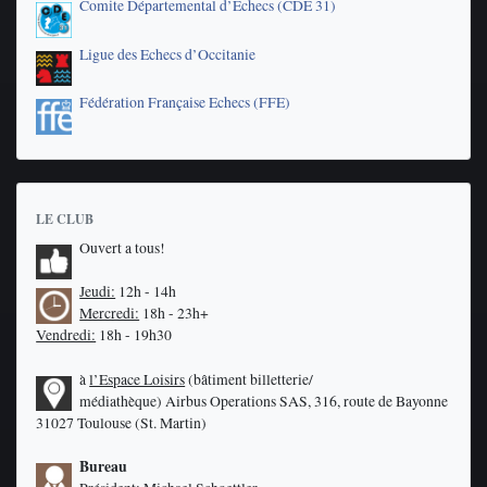
Comite Départemental d’Echecs (CDE 31)
Ligue des Echecs d’Occitanie
Fédération Française Echecs (FFE)
LE CLUB
Ouvert a tous!
Jeudi:
12h - 14h
Mercredi:
18h - 23h+
Vendredi:
18h - 19h30
à
l’Espace Loisirs
(bâtiment billetterie/
médiathèque)
Airbus Operations SAS, 316, route de Bayonne
31027 Toulouse (St. Martin)
Bureau