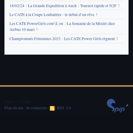
18/02/24 : La Grande Expedition à Auch : Tournoi rapide et N2F !
Le CATE à la Coupe Loubatière - le debut d’un rêve !
Les CATE PowerGirls cont’d, ou : La Semaine de la Mixité chez
Airbus 10 mars !
Championnats Féminines 2023 : Les CATE Power Girls règnent !
2026 — CATE
Plan du site
|
Se connecter
|
RSS 2.0