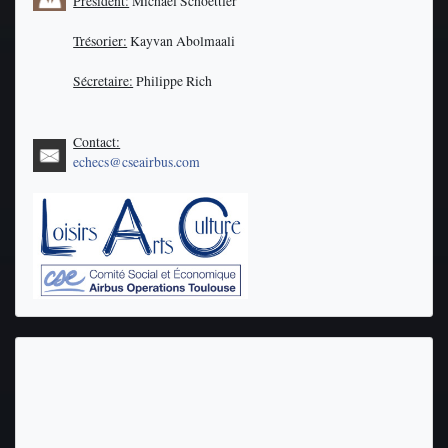
Président:
Michael Schoettler
Trésorier:
Kayvan Abolmaali
Sécretaire:
Philippe Rich
Contact:
echecs@cseairbus.com