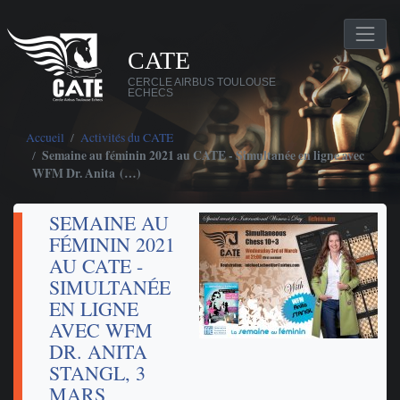
CATE
CERCLE AIRBUS TOULOUSE
ECHECS
Accueil
Activités du CATE
Semaine au féminin 2021 au CATE - Simultanée en ligne avec
WFM Dr. Anita (…)
SEMAINE AU
FÉMININ 2021
AU CATE -
SIMULTANÉE
EN LIGNE
AVEC WFM
DR. ANITA
STANGL, 3
MARS