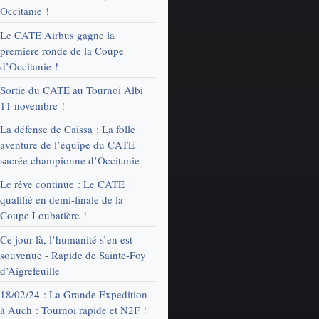
Occitanie !
Le CATE Airbus gagne la
premiere ronde de la Coupe
d’Occitanie !
Sortie du CATE au Tournoi Albi
11 novembre !
La défense de Caïssa : La folle
aventure de l’équipe du CATE
sacrée championne d’Occitanie
Le rêve continue : Le CATE
qualifié en demi-finale de la
Coupe Loubatière !
Ce jour-là, l’humanité s’en est
souvenue - Rapide de Sainte-Foy
d’Aigrefeuille
18/02/24 : La Grande Expedition
à Auch : Tournoi rapide et N2F !