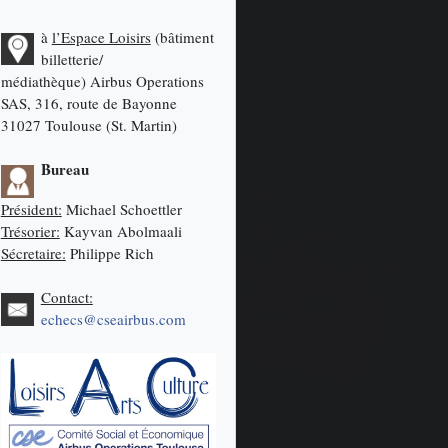
à
l’Espace Loisirs
(bâtiment
billetterie/
médiathèque)
Airbus Operations
SAS, 316, route de Bayonne
31027 Toulouse (St. Martin)
Bureau
Président:
Michael Schoettler
Trésorier:
Kayvan Abolmaali
Sécretaire:
Philippe Rich
Contact:
echecs@cseairbus.com