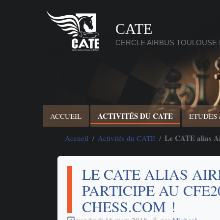
CATE
CERCLE AIRBUS TOULOUSE
ACTIVITÉS DU CATE
ACCUEIL
ETUDES 
Le CATE alias Ai
Accueil
Activités du CATE
LE CATE ALIAS AI
PARTICIPE AU CFE2
CHESS.COM !
vendredi 16 mars 2018
,
par
Michael