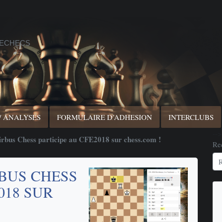
 ECHECS
/ ANALYSES
FORMULAIRE D’ADHESION
INTERCLUBS
-->
rbus Chess participe au CFE2018 sur chess.com !
Re
RBUS CHESS
018 SUR