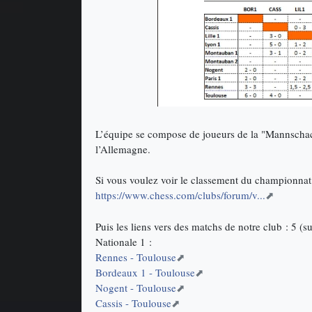
L’équipe se compose de joueurs de la "Mannschac
l’Allemagne.
Si vous voulez voir le classement du championnat, 
https://www.chess.com/clubs/forum/v...
Puis les liens vers des matchs de notre club : 5 (s
Nationale 1 :
Rennes - Toulouse
Bordeaux 1 - Toulouse
Nogent - Toulouse
Cassis - Toulouse