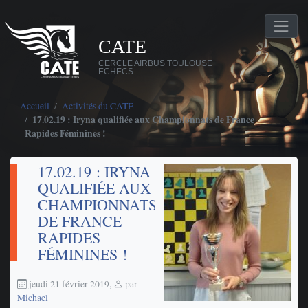
CATE
CERCLE AIRBUS TOULOUSE
ECHECS
Accueil
Activités du CATE
17.02.19 : Iryna qualifiée aux Championnats de France
Rapides Féminines !
17.02.19 : IRYNA
QUALIFIÉE AUX
CHAMPIONNATS
DE FRANCE
RAPIDES
FÉMININES !
jeudi 21 février 2019
,
par
Michael