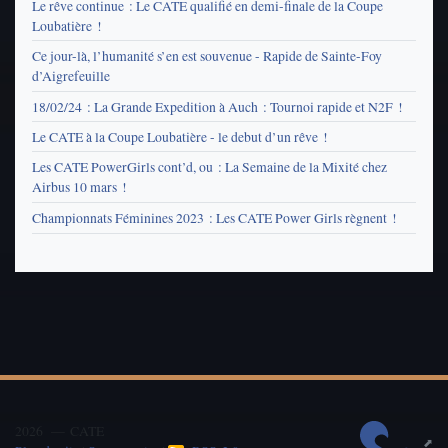
Le rêve continue : Le CATE qualifié en demi-finale de la Coupe
Loubatière !
Ce jour-là, l’humanité s’en est souvenue - Rapide de Sainte-Foy
d’Aigrefeuille
18/02/24 : La Grande Expedition à Auch : Tournoi rapide et N2F !
Le CATE à la Coupe Loubatière - le debut d’un rêve !
Les CATE PowerGirls cont’d, ou : La Semaine de la Mixité chez
Airbus 10 mars !
Championnats Féminines 2023 : Les CATE Power Girls règnent !
2026 — CATE