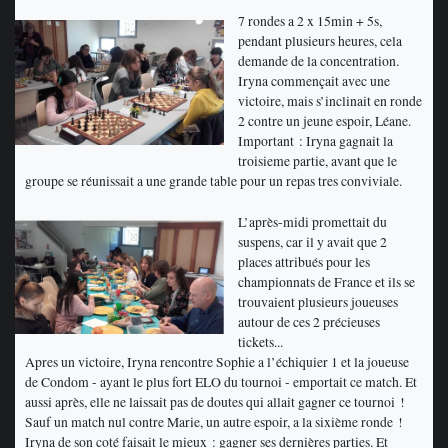
7 rondes a 2 x 15min + 5s,
pendant plusieurs heures, cela
demande de la concentration.
Iryna commençait avec une
victoire, mais s’inclinait en ronde
2 contre un jeune espoir, Léane.
Important : Iryna gagnait la
troisieme partie, avant que le
groupe se réunissait a une grande table pour un repas tres conviviale.
L’après-midi promettait du
suspens, car il y avait que 2
places attribués pour les
championnats de France et ils se
trouvaient plusieurs joueuses
autour de ces 2 précieuses
tickets...
Apres un victoire, Iryna rencontre Sophie a l’échiquier 1 et la joueuse
de Condom - ayant le plus fort ELO du tournoi - emportait ce match. Et
aussi après, elle ne laissait pas de doutes qui allait gagner ce tournoi !
Sauf un match nul contre Marie, un autre espoir, a la sixième ronde !
Iryna de son coté faisait le mieux : gagner ses dernières parties. Et