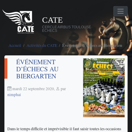
CATE
CERCLE AIRBUS TOULOUSE
ECHECS
Accueil
Activités du CATE
Événement d’échecs au Biergarten
ÉVÉNEMENT
D’ÉCHECS AU
BIERGARTEN
mardi 22 septembre 2020
,
par
nimphai
Dans le temps difficile et imprévisible il faut saisir toutes les occasions