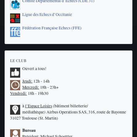
Comite Départemental d’Echecs (CDE 31)
Ligue des Echecs d’Occitanie
Fédération Française Echecs (FFE)
LE CLUB
Ouvert a tous!
Jeudi:
12h - 14h
Mercredi:
18h - 23h+
Vendredi:
18h - 19h30
à
l’Espace Loisirs
(bâtiment billetterie/
médiathèque)
Airbus Operations SAS, 316, route de Bayonne
31027 Toulouse (St. Martin)
Bureau
Président:
Michael Schoettler