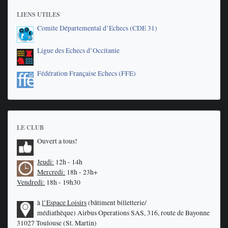
LIENS UTILES
Comite Départemental d’Echecs (CDE 31)
Ligue des Echecs d’Occitanie
Fédération Française Echecs (FFE)
LE CLUB
Ouvert a tous!
Jeudi:
12h - 14h
Mercredi:
18h - 23h+
Vendredi:
18h - 19h30
à
l’Espace Loisirs
(bâtiment billetterie/
médiathèque)
Airbus Operations SAS, 316, route de Bayonne
31027 Toulouse (St. Martin)