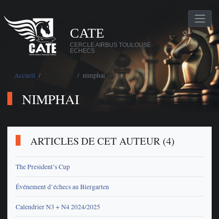
CATE
CERCLE AIRBUS TOULOUSE
ECHECS
Accueil
Les auteurs
nimphai
NIMPHAI
ARTICLES DE CET AUTEUR (4)
The President’s Cup
Événement d’échecs au Biergarten
Calendrier N3 + N4 2024/2025