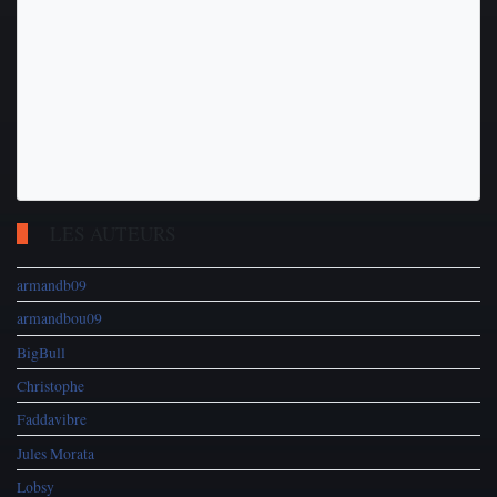
LES AUTEURS
armandb09
armandbou09
BigBull
Christophe
Faddavibre
Jules Morata
Lobsy