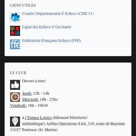
LIENS UTILES
Comite Départemental d’Echecs (CDE 31)
Ligue des Echecs d’Occitanie
Fédération Française Echecs (FFE)
LE CLUB
Ouvert a tous!
Jeudi:
12h - 14h
Mercredi:
18h - 23h+
Vendredi:
18h - 19h30
à
l’Espace Loisirs
(bâtiment billetterie/
médiathèque)
Airbus Operations SAS, 316, route de Bayonne
31027 Toulouse (St. Martin)