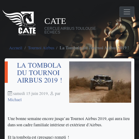
CATE
CERCLE AIRBUS TOULOUSE
ECHECS
Accueil
Tournoi Airbus
La Tombola du Tournoi Airbus 2019 !
LA TOMBOLA
DU TOURNOI
AIRBUS 2019 !
samedi 15 juin 2019
,
par
Michael
Une bonne semaine encore jusqu’au Tournoi Airbus 2019, qui aura lieu
dans son cadre familiale intérieur et extérieur d’Airbus.
Et la tombola est (presque) rempli !