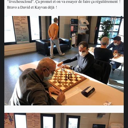
"livechesscloud". Ça promet et on va essayer de faire ça régulièrement !
Bravo a David et Kayvan déjà !