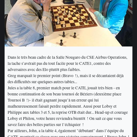
Dans le très beau cadre de la Salle Nougaro du CSE Airbus Operations,
la tache s’avérait pas du tout facile pour le CATE1, contre des
adversaires avec des Elo plutôt plus faibles.
Greg marquait le premier point (Bravo !), mais il se décantaient déjà
des difficultés sur quelques autres tables...
Jules a la table 8, premier match pour le CATE, jouait très bien - en
bonne continuation de son beau tournoi de Béziers (deuxième place
Tournoi B !)- il était gagnant jusqu’à un erreur qui lui
malheureusement faisait perdre rapidement. Aussi pour Lobsy et
Philippe aux tables 3 et 5, la reprise OTB était dur... Head-up et courage
Lobsy et Philou, votre heure reviendra bientôt ! On sait ce que vous
savez faire des belles parties sur l’échiquier !
Par ailleurs, John, a la table 4, également "débutant" dans l’équipe du
CATE, montrait sa classe avec une victoire convainquant ! Bravo John !