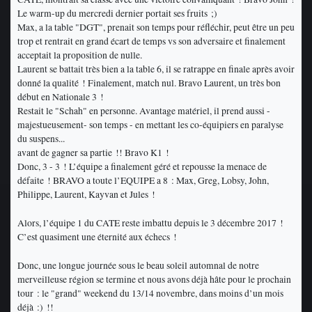
Le warm-up du mercredi dernier portait ses fruits ;)
Max, a la table "DGT", prenait son temps pour réfléchir, peut être un peu
trop et rentrait en grand écart de temps vs son adversaire et finalement
acceptait la proposition de nulle.
Laurent se battait très bien a la table 6, il se ratrappe en finale après avoir
donné la qualité ! Finalement, match nul. Bravo Laurent, un très bon
début en Nationale 3 !
Restait le "Schah" en personne. Avantage matériel, il prend aussi -
majestueusement- son temps - en mettant les co-équipiers en paralyse
du suspens...
avant de gagner sa partie !! Bravo K1 !
Donc, 3 - 3 ! L’équipe a finalement géré et repousse la menace de
défaite ! BRAVO a toute l’EQUIPE a 8 : Max, Greg, Lobsy, John,
Philippe, Laurent, Kayvan et Jules !
Alors, l’équipe 1 du CATE reste imbattu depuis le 3 décembre 2017 !
C’est quasiment une éternité aux échecs !
Donc, une longue journée sous le beau soleil automnal de notre
merveilleuse région se termine et nous avons déjà hâte pour le prochain
tour : le "grand" weekend du 13/14 novembre, dans moins d’un mois
déjà :) !!