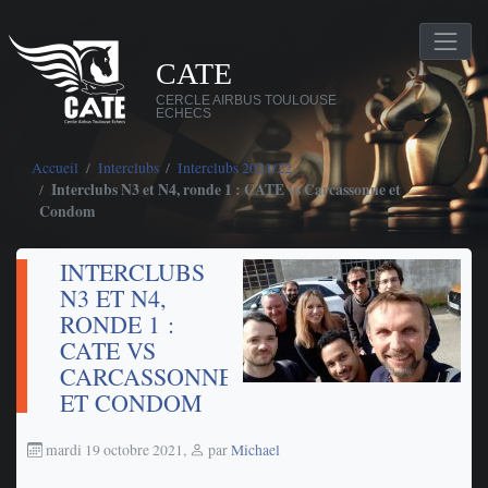
CATE
CERCLE AIRBUS TOULOUSE
ECHECS
Accueil
Interclubs
Interclubs 2021/22
Interclubs N3 et N4, ronde 1 : CATE vs Carcassonne et
Condom
INTERCLUBS
N3 ET N4,
RONDE 1 :
CATE VS
CARCASSONNE
ET CONDOM
mardi 19 octobre 2021
,
par
Michael