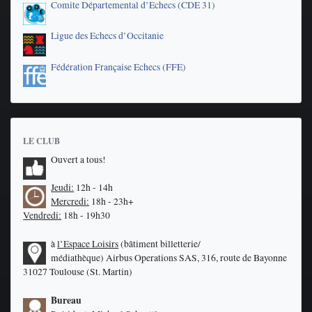
Comite Départemental d’Echecs (CDE 31)
Ligue des Echecs d’Occitanie
Fédération Française Echecs (FFE)
LE CLUB
Ouvert a tous!
Jeudi:
12h - 14h
Mercredi:
18h - 23h+
Vendredi:
18h - 19h30
à
l’Espace Loisirs
(bâtiment billetterie/
médiathèque)
Airbus Operations SAS, 316, route de Bayonne
31027 Toulouse (St. Martin)
Bureau