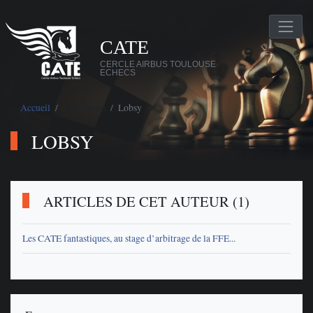
CATE
CERCLE AIRBUS TOULOUSE
ECHECS
Accueil
Les auteurs
Lobsy
LOBSY
ARTICLES DE CET AUTEUR (1)
Les CATE fantastiques, au stage d’arbitrage de la FFE...