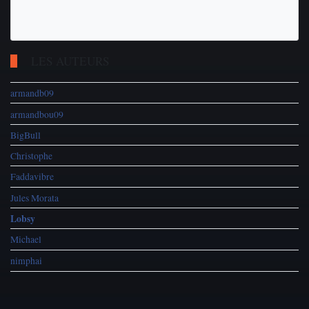
LES AUTEURS
armandb09
armandbou09
BigBull
Christophe
Faddavibre
Jules Morata
Lobsy
Michael
nimphai