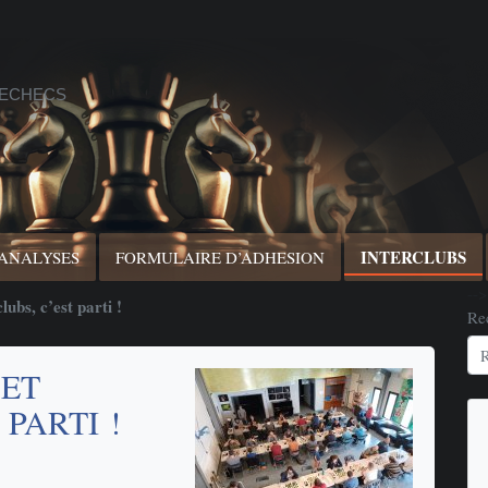
 ECHECS
INTERCLUBS
 ANALYSES
FORMULAIRE D’ADHESION
-->
ubs, c’est parti !
Re
 ET
 PARTI !