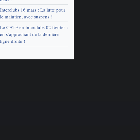
Interclubs 16 mars : La lutte pour
le maintien, avec suspens !
Le CATE en Interclubs 02 février :
en s’approchant de la dernière
ligne droite !