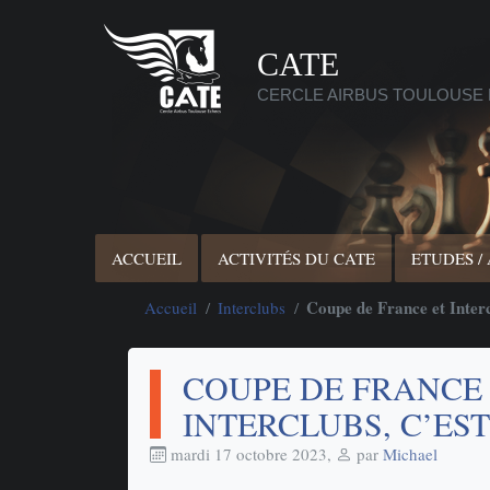
CATE
CERCLE AIRBUS TOULOUSE
ACCUEIL
ACTIVITÉS DU CATE
ETUDES /
Coupe de France et Intercl
Accueil
Interclubs
COUPE DE FRANCE
INTERCLUBS, C’EST
mardi 17 octobre 2023
,
par
Michael