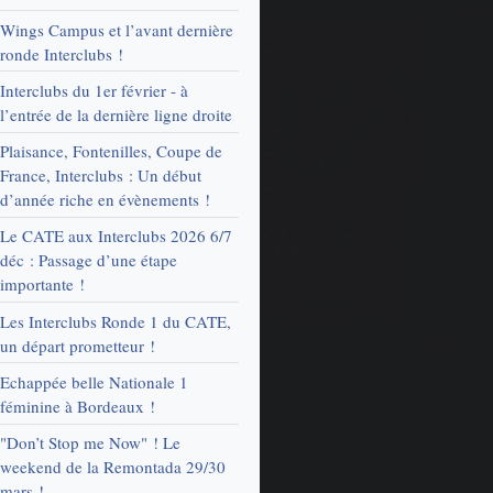
Wings Campus et l’avant dernière
ronde Interclubs !
Interclubs du 1er février - à
l’entrée de la dernière ligne droite
Plaisance, Fontenilles, Coupe de
France, Interclubs : Un début
d’année riche en évènements !
Le CATE aux Interclubs 2026 6/7
déc : Passage d’une étape
importante !
Les Interclubs Ronde 1 du CATE,
un départ prometteur !
Echappée belle Nationale 1
féminine à Bordeaux !
"Don’t Stop me Now" ! Le
weekend de la Remontada 29/30
mars !