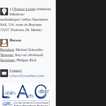
à
l’Espace Loisirs
(bâtiment
billetterie/
médiathèque)
Airbus Operations
SAS, 316, route de Bayonne
31027 Toulouse (St. Martin)
Bureau
Président:
Michael Schoettler
Trésorier:
Kayvan Abolmaali
Sécretaire:
Philippe Rich
Contact:
echecs@cseairbus.com