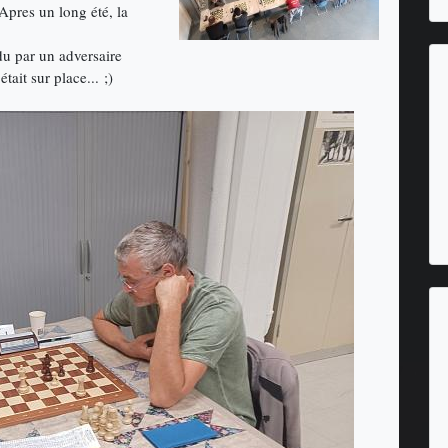
pres un long été, la
du par un adversaire
ait sur place... ;)