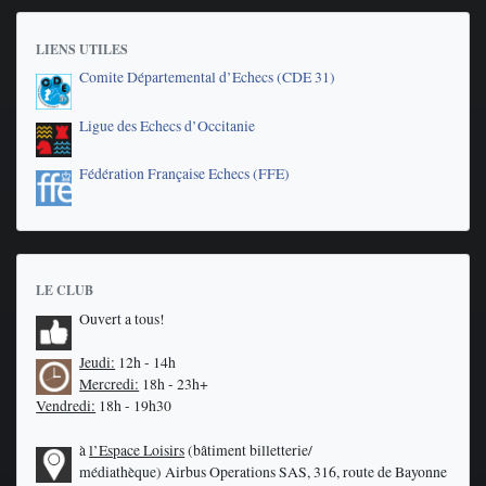
LIENS UTILES
Comite Départemental d’Echecs (CDE 31)
Ligue des Echecs d’Occitanie
Fédération Française Echecs (FFE)
LE CLUB
Ouvert a tous!
Jeudi:
12h - 14h
Mercredi:
18h - 23h+
Vendredi:
18h - 19h30
à
l’Espace Loisirs
(bâtiment billetterie/
médiathèque)
Airbus Operations SAS, 316, route de Bayonne