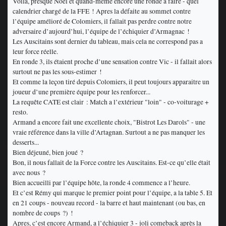
Voila, presque Noel et quand-même encore une ronde a faire - quel
calendrier chargé de la FFE ! Apres la défaite au sommet contre
l’équipe amélioré de Colomiers, il fallait pas perdre contre notre
adversaire d’aujourd’hui, l’équipe de l’échiquier d’Armagnac !
Les Auscitains sont dernier du tableau, mais cela ne correspond pas a
leur force réelle.
En ronde 3, ils étaient proche d’une sensation contre Vic - il fallait alors
surtout ne pas les sous-estimer !
Et comme la leçon tiré depuis Colomiers, il peut toujours apparaitre un
joueur d’une première équipe pour les renforcer...
La requête CATE est clair : Match a l’extérieur "loin" - co-voiturage +
resto.
Armand a encore fait une excellente choix, "Bistrot Les Darols" - une
vraie référence dans la ville d’Artagnan. Surtout a ne pas manquer les
desserts...
Bien déjeuné, bien joué ?
Bon, il nous fallait de la Force contre les Auscitains. Est-ce qu’elle était
avec nous ?
Bien accueilli par l’équipe hôte, la ronde 4 commence a l’heure.
Et c’est Rémy qui marque le premier point pour l’équipe, a la table 5. Et
en 21 coups - nouveau record - la barre et haut maintenant (ou bas, en
nombre de coups ?) !
Apres, c’est encore Armand, a l’échiquier 3 - joli comeback après la