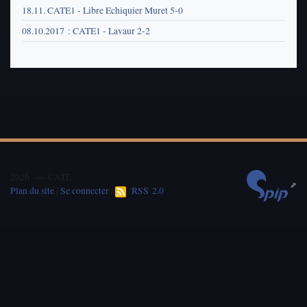
18.11. CATE1 - Libre Echiquier Muret 5-0
08.10.2017 : CATE1 - Lavaur 2-2
2026 — CATE
Plan du site
|
Se connecter
|
RSS 2.0