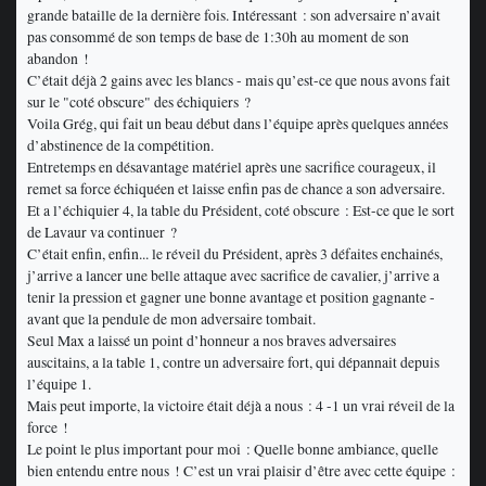
grande bataille de la dernière fois. Intéressant : son adversaire n’avait
pas consommé de son temps de base de 1:30h au moment de son
abandon !
C’était déjà 2 gains avec les blancs - mais qu’est-ce que nous avons fait
sur le "coté obscure" des échiquiers ?
Voila Grég, qui fait un beau début dans l’équipe après quelques années
d’abstinence de la compétition.
Entretemps en désavantage matériel après une sacrifice courageux, il
remet sa force échiquéen et laisse enfin pas de chance a son adversaire.
Et a l’échiquier 4, la table du Président, coté obscure : Est-ce que le sort
de Lavaur va continuer ?
C’était enfin, enfin... le réveil du Président, après 3 défaites enchainés,
j’arrive a lancer une belle attaque avec sacrifice de cavalier, j’arrive a
tenir la pression et gagner une bonne avantage et position gagnante -
avant que la pendule de mon adversaire tombait.
Seul Max a laissé un point d’honneur a nos braves adversaires
auscitains, a la table 1, contre un adversaire fort, qui dépannait depuis
l’équipe 1.
Mais peut importe, la victoire était déjà a nous : 4 -1 un vrai réveil de la
force !
Le point le plus important pour moi : Quelle bonne ambiance, quelle
bien entendu entre nous ! C’est un vrai plaisir d’être avec cette équipe :