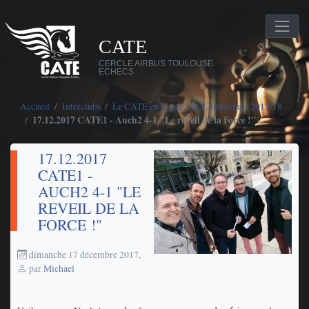
CATE
CERCLE AIRBUS TOULOUSE
ECHECS
Accueil
Interclubs
Le CATE en Ligue 1 et 2, Interclubs 2017/18
17.12.2017 CATE1 - Auch2 4-1 "Le reveil de la Force !"
17.12.2017
CATE1 -
AUCH2 4-1 "LE
REVEIL DE LA
FORCE !"
dimanche 17 décembre 2017
,
par
Michael